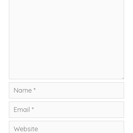
Name
Email
Website