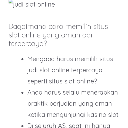
Bagaimana cara memilih situs
slot online yang aman dan
terpercaya?
Mengapa harus memilih situs
judi slot online terpercaya
seperti situs slot online?
Anda harus selalu menerapkan
praktik perjudian yang aman
ketika mengunjungi kasino slot.
Di seluruh AS, saat ini hanya