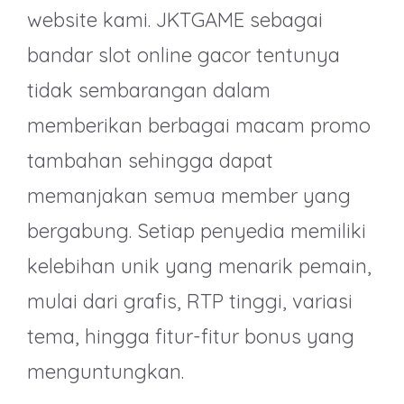
website kami. JKTGAME sebagai
bandar slot online gacor tentunya
tidak sembarangan dalam
memberikan berbagai macam promo
tambahan sehingga dapat
memanjakan semua member yang
bergabung. Setiap penyedia memiliki
kelebihan unik yang menarik pemain,
mulai dari grafis, RTP tinggi, variasi
tema, hingga fitur-fitur bonus yang
menguntungkan.