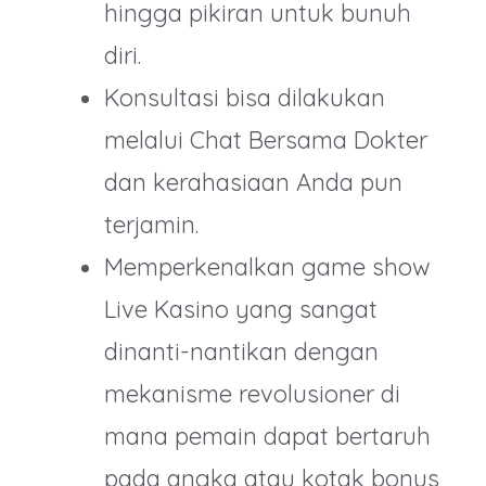
hingga pikiran untuk bunuh
diri.
Konsultasi bisa dilakukan
melalui Chat Bersama Dokter
dan kerahasiaan Anda pun
terjamin.
Memperkenalkan game show
Live Kasino yang sangat
dinanti-nantikan dengan
mekanisme revolusioner di
mana pemain dapat bertaruh
pada angka atau kotak bonus