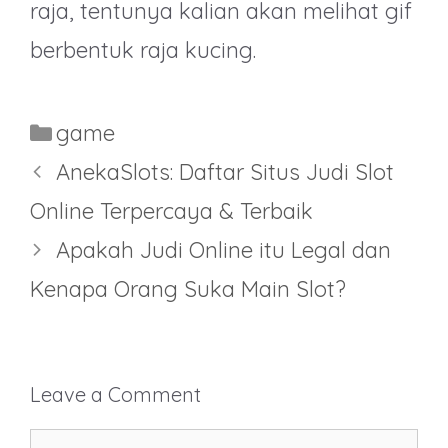
raja, tentunya kalian akan melihat gif
berbentuk raja kucing.
Categories
game
AnekaSlots: Daftar Situs Judi Slot
Online Terpercaya & Terbaik
Apakah Judi Online itu Legal dan
Kenapa Orang Suka Main Slot?
Leave a Comment
Comment