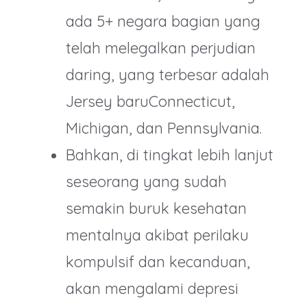
ada 5+ negara bagian yang
telah melegalkan perjudian
daring, yang terbesar adalah
Jersey baruConnecticut,
Michigan, dan Pennsylvania.
Bahkan, di tingkat lebih lanjut
seseorang yang sudah
semakin buruk kesehatan
mentalnya akibat perilaku
kompulsif dan kecanduan,
akan mengalami depresi