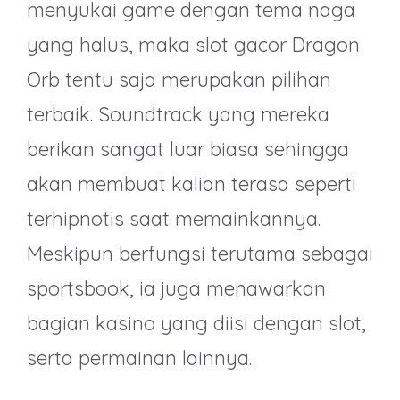
menyukai game dengan tema naga
yang halus, maka slot gacor Dragon
Orb tentu saja merupakan pilihan
terbaik. Soundtrack yang mereka
berikan sangat luar biasa sehingga
akan membuat kalian terasa seperti
terhipnotis saat memainkannya.
Meskipun berfungsi terutama sebagai
sportsbook, ia juga menawarkan
bagian kasino yang diisi dengan slot,
serta permainan lainnya.