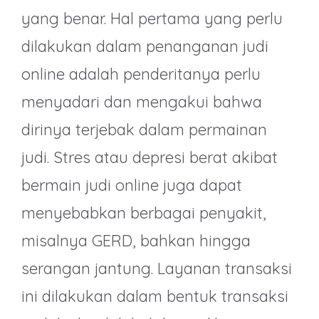
yang benar. Hal pertama yang perlu
dilakukan dalam penanganan judi
online adalah penderitanya perlu
menyadari dan mengakui bahwa
dirinya terjebak dalam permainan
judi. Stres atau depresi berat akibat
bermain judi online juga dapat
menyebabkan berbagai penyakit,
misalnya GERD, bahkan hingga
serangan jantung. Layanan transaksi
ini dilakukan dalam bentuk transaksi