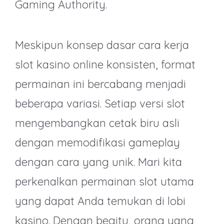
Gaming Authority.
Meskipun konsep dasar cara kerja
slot kasino online konsisten, format
permainan ini bercabang menjadi
beberapa variasi. Setiap versi slot
mengembangkan cetak biru asli
dengan memodifikasi gameplay
dengan cara yang unik. Mari kita
perkenalkan permainan slot utama
yang dapat Anda temukan di lobi
kasino. Dengan begitu, orang yang