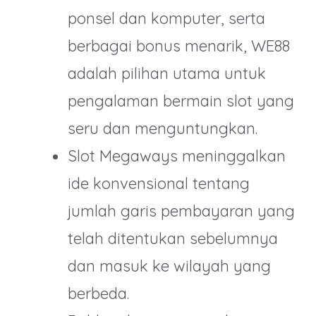
ponsel dan komputer, serta
berbagai bonus menarik, WE88
adalah pilihan utama untuk
pengalaman bermain slot yang
seru dan menguntungkan.
Slot Megaways meninggalkan
ide konvensional tentang
jumlah garis pembayaran yang
telah ditentukan sebelumnya
dan masuk ke wilayah yang
berbeda.