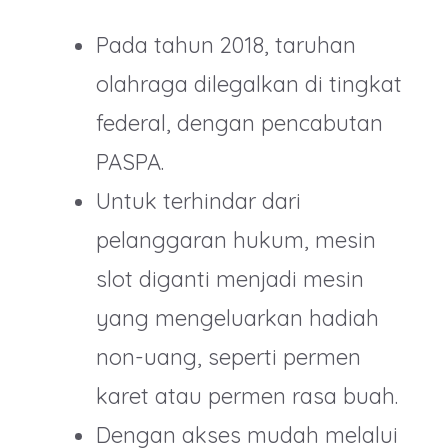
Pada tahun 2018, taruhan
olahraga dilegalkan di tingkat
federal, dengan pencabutan
PASPA.
Untuk terhindar dari
pelanggaran hukum, mesin
slot diganti menjadi mesin
yang mengeluarkan hadiah
non-uang, seperti permen
karet atau permen rasa buah.
Dengan akses mudah melalui