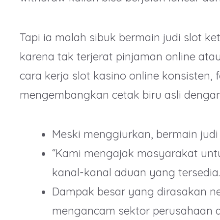
Tapi ia malah sibuk bermain judi slot
karena tak terjerat pinjaman online at
cara kerja slot kasino online konsisten,
mengembangkan cetak biru asli dengan
Meski menggiurkan, bermain judi 
“Kami mengajak masyarakat untuk
kanal-kanal aduan yang tersedia.
Dampak besar yang dirasakan neg
mengancam sektor perusahaan da