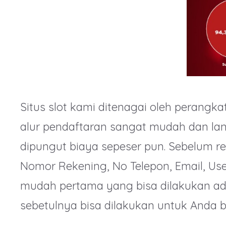
Situs slot kami ditenagai oleh perangk
alur pendaftaran sangat mudah dan lanc
dipungut biaya sepeser pun. Sebelum re
Nomor Rekening, No Telepon, Email, U
mudah pertama yang bisa dilakukan adal
sebetulnya bisa dilakukan untuk Anda b