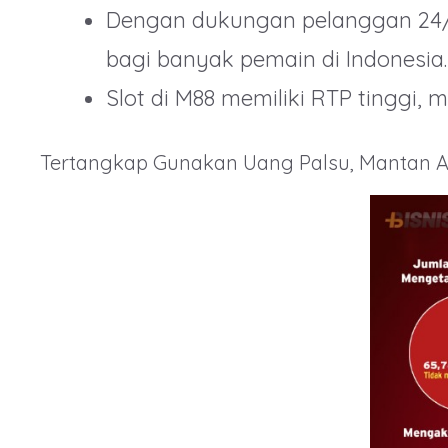
Dengan dukungan pelanggan 24/
bagi banyak pemain di Indonesia.
Slot di M88 memiliki RTP tinggi,
Tertangkap Gunakan Uang Palsu, Mantan Ar