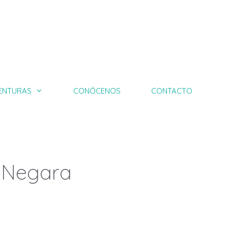
ENTURAS
CONÓCENOS
CONTACTO
 Negara