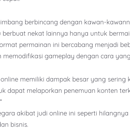
 ketimbang berbincang dengan kawan-kawann
au berbuat nekat lainnya hanya untuk bermai
 format permainan ini bercabang menjadi bebe
 memodifikasi gameplay dengan cara yang 
online memiliki dampak besar yang sering ka
 dapat melaporkan penemuan konten terkait
”
ara akibat judi online ini seperti hilangn
n bisnis.